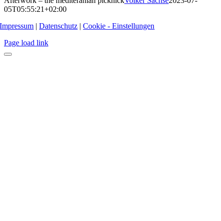
Afterwork – the mediteranian picknick
Volker Sachse
2023-07-
05T05:55:21+02:00
Impressum
|
Datenschutz
|
Cookie - Einstellungen
Page load link