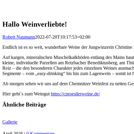
Hallo Weinverliebte!
Robert Naumann
2022-07-20T10:17:53+02:00
Endlich ist es so weit, wunderbare Weine der Jungwinzerin Christine 
Auf kargen, mineralischen Muschelkalkböden entlang des Mains baut d
kleine, individuelle Parzellen am Retzbacher Benediktusberg, am Th
Reiz – die den besonderen Charakter jedes einzelnen Weines ausmacht.
Segmente – vom „easy-drinking“ bis hin zum Lagenwein – somit ist f
Ab morgen sehen wir uns auf dem Chemnitzer Weinfest zu netten Ges
Hier geht´s zum Weingut
https://cproestlerweine.de/
Ähnliche Beiträge
Gallerie
April 2026
|
0 Kommentare